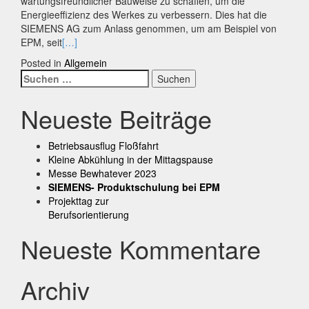
wartungsfreundlicher Bauweise zu schaffen, um die
Energieeffizienz des Werkes zu verbessern. Dies hat die
SIEMENS AG zum Anlass genommen, um am Beispiel von
EPM, seit
[…]
Posted in
Allgemein
Posts
Suchen
nach:
navigation
Neueste Beiträge
Betriebsausflug Floßfahrt
Kleine Abkühlung in der Mittagspause
Messe Bewhatever 2023
SIEMENS- Produktschulung bei EPM
Projekttag zur
Berufsorientierung
Neueste Kommentare
Archiv